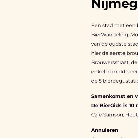
Nijme
Een stad met een 
BierWandeling. Mol
van de oudste sta
hier de eerste bro
Brouwersstraat, de
enkel in middeleeu
de 5 bierdegustati
Samenkomst en v
De BierGids is 10
Café Samson, Hout
Annuleren