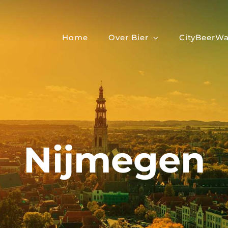
Home
Over Bier
CityBeerWa
Nijmegen