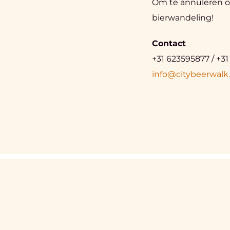
Om te annuleren of
bierwandeling!
Contact
+31 623595877 / +3
info@citybeerwalk.