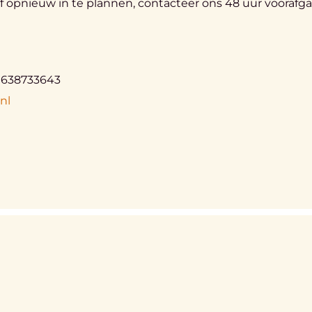
 opnieuw in te plannen, contacteer ons 48 uur voorafg
1 638733643
nl