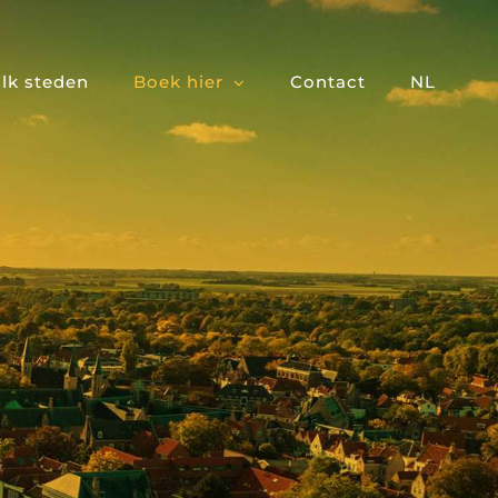
lk steden
Boek hier
Contact
NL